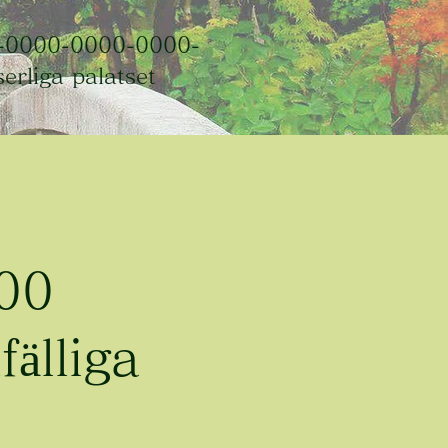
-0000-0000-0000-
rliga palatset
.00
fälliga