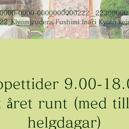
0000-0000-0000000000222__22200000
_Kiyomizudera Fushimi Inari Kyoto kejse
pettider 9.00-18
året runt (med till
helgdagar)