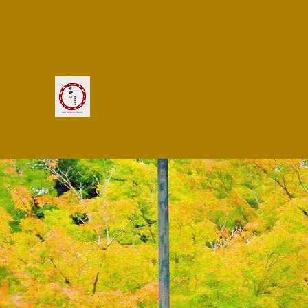
iwai.kimono.kyoto@gmail.com
Telefon: 075-286-3580
Kyoto
Iwai Kimono
Experience Center