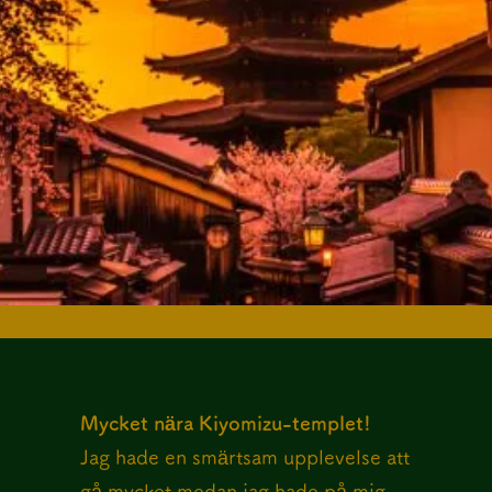
Mycket nära Kiyomizu-templet!
Jag hade en smärtsam upplevelse att
gå mycket medan jag hade på mig